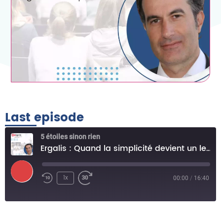
Last episode
5 étoiles sinon rien
Ergalis : Quand la simplicité devient un levier de fidélisation !
1x
00:00
/
16:40