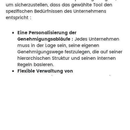
um sicherzustellen, dass das gewählte Tool den
spezifischen Bedürfnissen des Unternehmens
entspricht :
Eine Personalisierung der
Genehmigungsabläufe :
Jedes Unternehmen
muss in der Lage sein, seine eigenen
Genehmigungswege festzulegen, die auf seiner
hierarchischen Struktur und seinen internen
Regeln basieren.
Flexible Verwaltung von
Ausgabenbezeichnungen und -kategorien :
Die Software sollte die Möglichkeit bieten, die
Ausgabenbezeichnungen, die Ausgabenarten
und die Erstattungssätze entsprechend den
internen Richtlinien anzupassen.
Eine bedarfsgerechte Anpassung der
Einstellungen :
Möglichkeit, Compliance-
Regeln, Ausgabenlimits, verwendete
Währungen und unternehmensspezifische