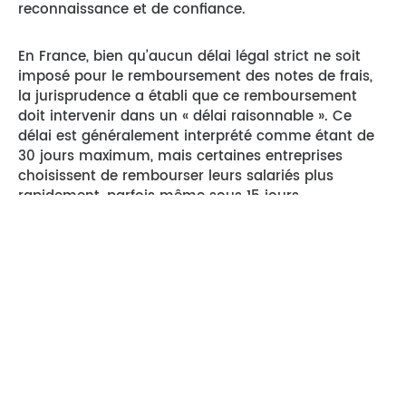
reconnaissance et de confiance.
En France, bien qu’aucun délai légal strict ne soit
imposé pour le remboursement des notes de frais,
la jurisprudence a établi que ce remboursement
doit intervenir dans un « délai raisonnable ». Ce
délai est généralement interprété comme étant de
30 jours maximum, mais certaines entreprises
choisissent de rembourser leurs salariés plus
rapidement, parfois même sous 15 jours.
Un remboursement rapide des notes de frais
présente de nombreux avantages pour l’entreprise :
Motivation et engagement des salariés :
Un
remboursement rapide des dépenses
professionnelles valorise les collaborateurs et
renforce leur sentiment d’appartenance à
l’entreprise. Ils se sentent reconnus et soutenus