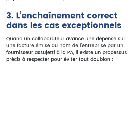
3. L’enchaînement correct
dans les cas exceptionnels
Quand un collaborateur avance une dépense sur
une facture émise au nom de l’entreprise par un
fournisseur assujetti à la PA, il existe un processus
précis à respecter pour éviter tout doublon :
La facture est d’abord intégrée dans le circuit
de
facturation électronique 2026
via la PA ou
le portail public.
La dépense est rattachée à une note de frais
du collaborateur
, qui atteste de l’avance de
fonds.
Le logiciel de notes de frais effectue le
rapprochement
entre la facture et la note de
frais pour éviter toute double prise en compte.
Le remboursement du collaborateur est validé