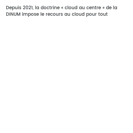
Depuis 2021, la doctrine « cloud au centre » de la
DINUM impose le recours au cloud pour tout
nouveau projet numérique de l’État. Le bilan 2025
révèle 84 millions d’euros de commandes cloud,
dont 70 % orientés vers des fournisseurs européens.
Le signal est clair : les solutions retenues par les
administrations et les organisations para-publiques
doivent s’inscrire dans ce cadre, et les appels
d’offres intègrent désormais des clauses de
souveraineté de plus en plus précises y compris
pour les outils de gestion administrative.
La prochaine phase annoncée par la DINUM prévoit
explicitement la migration des grands systèmes
d’information historiques et sensibles vers le cloud
de confiance. Les éditeurs SaaS adressant le secteur
public ont intérêt à anticiper.
Le Data Act renforce la réversibilité