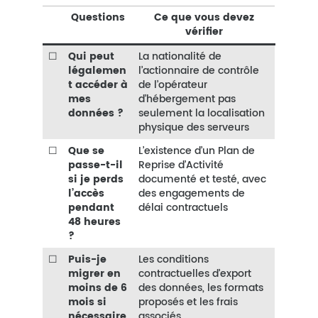
Questions
Ce que vous devez
vérifier
☐
Qui peut
La nationalité de
légalemen
l’actionnaire de contrôle
t accéder à
de l’opérateur
mes
d’hébergement pas
données ?
seulement la localisation
physique des serveurs
☐
Que se
L’existence d’un Plan de
passe-t-il
Reprise d’Activité
si je perds
documenté et testé, avec
l’accès
des engagements de
pendant
délai contractuels
48 heures
?
☐
Puis-je
Les conditions
migrer en
contractuelles d’export
moins de 6
des données, les formats
mois si
proposés et les frais
nécessaire
associés