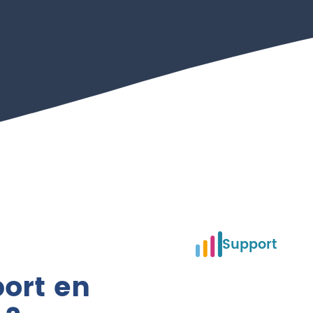
Support
ort en