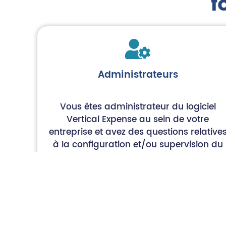
f
Administrateurs
Vous êtes administrateur du logiciel
Vertical Expense au sein de votre
entreprise et avez des questions relative
à la configuration et/ou supervision du
logiciel.
Depuis votre plateforme, vous pouvez
ouvrir un ticket et contacter directement
le support pour poser toutes vos
questions.