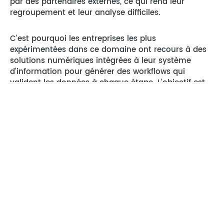
par des partenaires externes, ce qui rend leur
regroupement et leur analyse difficiles.
C’est pourquoi les entreprises les plus
expérimentées dans ce domaine ont recours à des
solutions numériques intégrées à leur système
d’information pour générer des workflows qui
valident les données à chaque étape. L’objectif est
de
garantir que les informations remontées
soient
fiables et étayées par des données précises, afin de
construire un rapport et
une gestion de la RSE de
qualité.
Par exemple, pour éditer son bilan carbone et
évaluer ses émissions de gaz à effet de serre, il est
essentiel de collecter des données détaillées et
précises sur sa consommation d’énergie, sa
production de déchets, ainsi que sur les voyages &
déplacements professionnels. Ces données peuvent
ensuite être intégrées à la comptabilité de