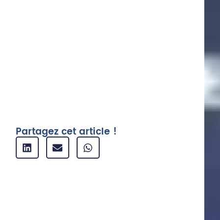
1. Le CES : un tremplin pour l’innovation
numérique
2. L’innovation digitale au service d’un
monde meilleur
3. IA et analyse de données : vers des
décisions plus éthiques et
responsables
Articles similaires
Partagez cet article !