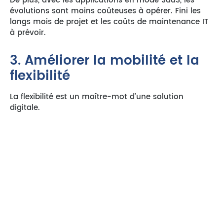
De plus, avec les applications en mode SaaS, les
évolutions sont moins coûteuses à opérer. Fini les
longs mois de projet et les coûts de maintenance IT
à prévoir.
3. Améliorer la mobilité et la
flexibilité
La flexibilité est un maître-mot d’une solution
digitale.
Pourquoi ? Parce qu’elle vous permet de réaliser une
note de frais depuis n’importe quel endroit, en toute
simplicité, grâce à votre smartphone, votre
ordinateur ou encore votre tablette.
Il est possible de gérer ses frais à distance, en toute
mobilité. Plus besoin pour le collaborateur de se
déplacer au bureau pour remettre ses justificatifs